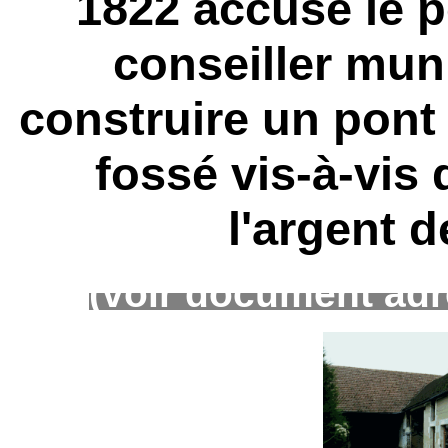
1822 accuse le p
conseiller muni
construire un pont 
fossé vis-à-vis
l'argent 
(voir document adr