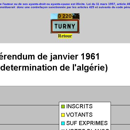
e l'auteur ou de ses ayants-droit ou ayants-cause est illicite. Loi du 11 mars 1957, article 
onstituerait donc une contrefaçon sanctionnée par les articles 425 et suivants du code péna
Retour