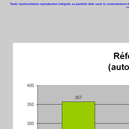
Toute représentation reproduction intégrale ou partielle faite sans le consentement d
c