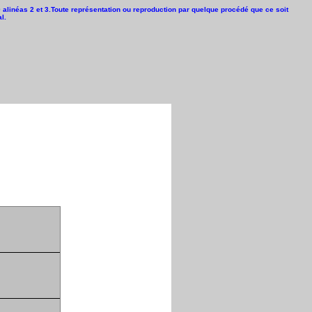
40 alinéas 2 et 3.Toute représentation ou reproduction par quelque procédé que ce soit
l.