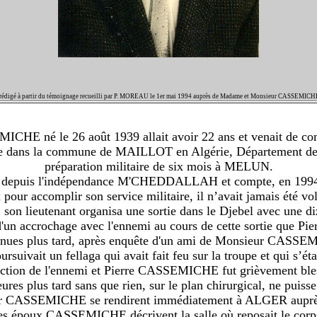
 rédigé à partir du témoignage recueilli par P. MOREAU le 1er mai 1994 auprès de Madame et Monsieur CASSEMICHE
HE né le 26 août 1939 allait avoir 22 ans et venait de com
e située dans la commune de MAILLOT en Algérie, Départeme
préparation militaire de six mois à MELUN.
 depuis l'indépendance M'CHEDDALLAH et compte, en 1994, 
our accomplir son service militaire, il n’avait jamais été volo
 son lieutenant organisa une sortie dans le Djebel avec une d
n d'un accrochage avec l'ennemi au cours de cette sortie que
onnues plus tard, après enquête d'un ami de Monsieur CASSEM
rsuivait un fellaga qui avait fait feu sur la troupe et qui s’éta
ection de l'ennemi et Pierre CASSEMICHE fut grièvement blessé
res plus tard sans que rien, sur le plan chirurgical, ne puisse
 CASSEMICHE se rendirent immédiatement à ALGER auprès d
, les époux CASSEMICHE décrivent la salle où reposait le corp