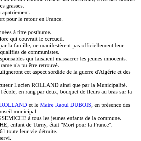
es grasses.
 rapatriement.
 pour le retour en France.
ées à titre posthume.
olore qui couvrait le cercueil.
r la famille, ne manifestèrent pas officiellement leur
ualifiés de communistes.
nsables qui faisaient massacrer les jeunes innocents.
rame n'a pu être retrouvé.
igneront cet aspect sordide de la guerre d'Algérie et des
stituteur Lucien ROLLAND ainsi que par la Municipalité.
l'école, en rang par deux, bouquet de fleurs au bras sur la
ien ROLLAND
et le
Maire Raoul DUBOIS
, en présence des
nseil municipal.
CASSEMICHE à tous les jeunes enfants de la commune.
E, enfant de Turny, était "Mort pour la France".
1 toute leur vie détruite.
servi.