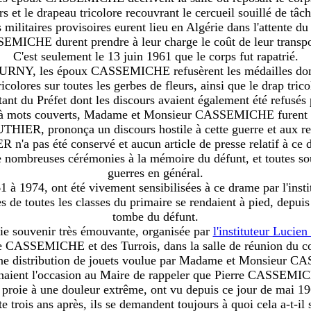
rs et le drapeau tricolore recouvrant le cercueil souillé de tâch
militaires provisoires eurent lieu en Algérie dans l'attente du
ICHE durent prendre à leur charge le coût de leur transport
C'est seulement le 13 juin 1961 que le corps fut rapatrié.
TURNY, les époux CASSEMICHE refusèrent les médailles donn
tricolores sur toutes les gerbes de fleurs, ainsi que le drap tric
t du Préfet dont les discours avaient également été refusés pa
 à mots couverts, Madame et Monsieur CASSEMICHE furent q
, prononça un discours hostile à cette guerre et aux respo
'a pas été conservé et aucun article de presse relatif à ce d
nombreuses cérémonies à la mémoire du défunt, et toutes soul
guerres en général.
1 à 1974, ont été vivement sensibilisées à ce drame par l'in
s de toutes les classes du primaire se rendaient à pied, depuis 
tombe du défunt.
ie souvenir très émouvante, organisée par
l'instituteur Luc
re CASSEMICHE et des Turrois, dans la salle de réunion du co
 une distribution de jouets voulue par Madame et Monsieur 
nnaient l'occasion au Maire de rappeler que Pierre CASSEMICH
 proie à une douleur extrême, ont vu depuis ce jour de mai 196
e trois ans après, ils se demandent toujours à quoi cela a-t-il 