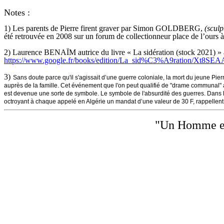
Notes :
1) Les parents de Pierre firent graver par Simon GOLDBERG,
(scul
été retrouvée en 2008 sur un forum de collectionneur place de l’ours à
2) Laurence BENAÏM autrice du livre « La sidération (stock 2021) » a
https://www.google.fr/books/edition/La_sid%C3%A9ration/Xt8S
3)
Sans doute parce qu'il s'agissait d’une guerre coloniale, la mort du jeune Pi
auprès de la famille. Cet événement que l'on peut qualifié de "drame communal" 
est devenue une sorte de symbole. Le symbole de l'absurdité des guerres. Dans l
octroyant à chaque appelé en Algérie un mandat d’une valeur de 30 F, rappellent 
"Un Homme est 