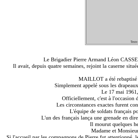
Texte
Le Brigadier Pierre Armand Léon CASSEMIC
Il avait, depuis quatre semaines, rejoint la casern
MAILLOT a été rebaptisé
Simplement appelé sous les drapeaux p
Le 17 mai 1961,
Officiellement, c'est à l'occasio
Les circonstances exactes furent c
L'équipe de soldats français pou
L'un des français lança une grenade en dir
Il mourut quelques heu
Madame et Monsieur
Si l'accueil par les compagnons de Pierre fut attentionné