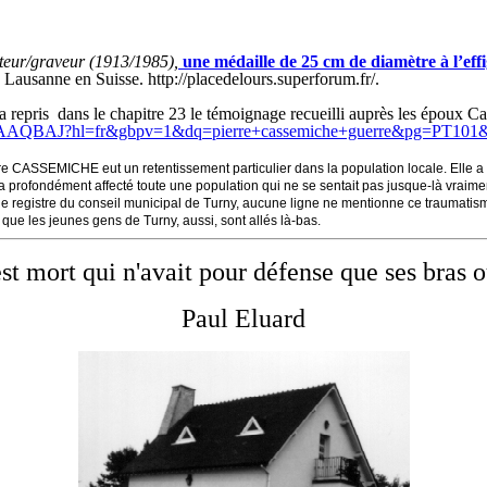
pteur/graveur (1913/1985),
une médaille de 25 cm de diamètre à l’effi
 Lausanne en Suisse. http://placedelours.superforum.fr/.
 repris dans le chapitre 23 le témoignage recueilli auprès les époux C
EAAAQBAJ?hl=fr&gbpv=1&dq=pierre+cassemiche+guerre&pg=PT101&p
erre CASSEMICHE eut un retentissement particulier dans la population locale. Elle a
a profondément affecté toute une population qui ne se sentait pas jusque-là vraim
e registre du conseil municipal de Turny, aucune ligne ne mentionne ce traumatism
que les jeunes gens de Turny, aussi, sont allés là-bas.
mort qui n'avait pour défense que ses bras ou
Paul Eluard