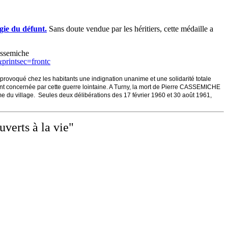
gie du défunt.
Sans doute vendue par les héritiers, cette médaille a
assemiche
rintsec=frontc
 provoqué chez les habitants une indignation unanime et une solidarité totale
ent concernée par cette guerre lointaine. A Turny, la mort de Pierre CASSEMICHE
e du village. Seules deux délibérations des 17 février 1960 et 30 août 1961,
verts à la vie"