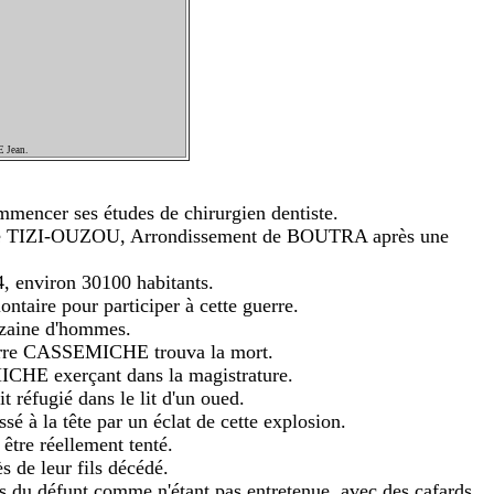
 Jean.
mencer ses études de chirurgien dentiste.
nt de TIZI-OUZOU, Arrondissement de BOUTRA après une
environ 30100 habitants.
ntaire pour participer à cette guerre.
izaine d'hommes.
 Pierre CASSEMICHE trouva la mort.
ICHE exerçant dans la magistrature.
it réfugié dans le lit d'un oued.
 à la tête par un éclat de cette explosion.
 être réellement tenté.
e leur fils décédé.
s du défunt comme n'étant pas entretenue, avec des cafards