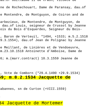
dau.of Guillaume II de Craon, vicomte de
ne de Rochechouart, Dame de Paransay, dau.of
e Montendre, de Montguyon, de Coiron and de
arbezieux, de Montendre, de Montguyon, de
, dau.of Louis, seigneur de Crussol by Jeanne
cois du Bois d'Esquerdes, Seigneur du Bois-
, Baron de Verteuil, *1494, +1533; m.5.2.1518
29.3.1554), dau.of Jean de Polignac by Jeanne
e Meillant, de Linières et de Vendoeuvre,
 m.23.10.1518 Antoinette d'Amboise, Dame de
66; m.(marr.contract) 10.3.1559 Jeanne de
r, Vcte de Comborn (*29.4.1490 +29.9.1534)
59; m.8.2.1534 Jacquette de
habannes, sn de Curton (+VIII.1559)
_
34 Jacquette de Mortemer