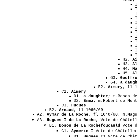
H2.
A
H3.
A
H4.
M
H5.
A
G3.
Geoffr
G4.
a daug
F2.
Aimery
, fl 
C2.
Aimery
D1.
a daughter
; m.Boson d
D2.
Emma
; m.Robert de Mon
C3.
Hugues
B2.
Arnaud
, fl 1060/69
A2.
Aymar de La Roche
, fl 1040/60; m.Mag
A3.
Hugues I de La Roche
, Vcte de Châtel
B1.
Boson de La Rochefoucauld
Vcte d
C1.
Aymeric I
Vcte de Châteller
D1.
Hugues II
Vcte de Chât