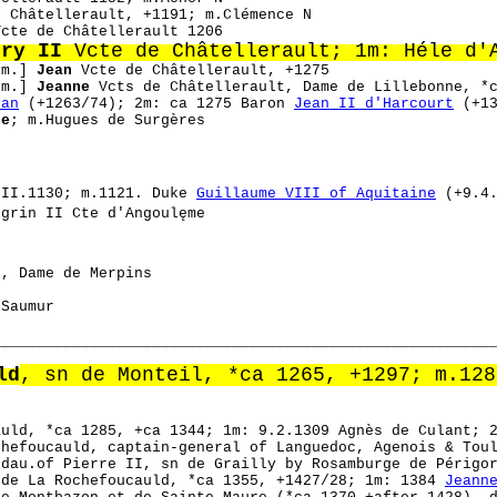
 Châtellerault, +1191; m.Clémence N
cte de Châtellerault 1206
ery II
Vcte de Châtellerault; 1m: Héle d'A
2m.]
Jean
Vcte de Châtellerault, +1275
2m.]
Jeanne
Vcts de Châtellerault, Dame de Lillebonne, *
nan
(+1263/74); 2m: ca 1275 Baron
Jean II d'Harcourt
(+13
ce
; m.Hugues de Surgères
III.1130; m.1121. Duke
Guillaume VIII of Aquitaine
(+9.4.
lgrin II Cte d'Angoulęme
s
x, Dame de Merpins
 Saumur
________________________________________________________
ld
, sn de Monteil, *ca 1265, +1297; m.128
auld, *ca 1285, +ca 1344; 1m: 9.2.1309 Agnès de Culant;
hefoucauld, captain-general of Languedoc, Agenois & Toul
 dau.of Pierre II, sn de Grailly by Rosamburge de Périgo
de La Rochefoucauld, *ca 1355, +1427/28; 1m: 1384
Jeann