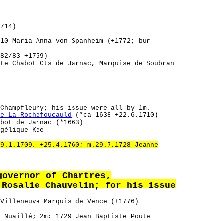
1714)
710 Maria Anna von Spanheim (+1772; bur
682/83 +1759)
te Chabot Cts de Jarnac, Marquise de Soubran
Champfleury; his issue were all by 1m.
e La Rochefoucauld
(*ca 1638 +22.6.1710)
abot de Jarnac (*1663)
gélique Kee
29.1.1709, +25.4.1760; m.29.7.1728 Jeanne
governor of Chartres,
 Rosalie Chauvelin; for his issue
 Villeneuve Marquis de Vence (+1776)
e Nuaillé; 2m: 1729 Jean Baptiste Poute