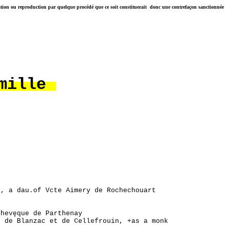
entation ou reproduction par quelque procédé que ce soit constituerait donc une contrefaçon sanctionnée
amille
N, a dau.of Vcte Aimery de Rochechouart
chevęque de Parthenay
, de Blanzac et de Cellefrouin, +as a monk