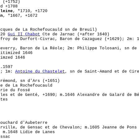
l (+1752)
nd +1708
eleine
, *1710, +1720
in
, *1667, +1672
acques de La Rochefoucauld sn de Breuil)
620
Gui II Chabot
Cte de Jarnac (+after 1640)
ffroy de Durfort-Civrac, Baron de Cazaguez (+1629); 2m: 
heverry, Baron de La Réole; 2m: Philippe Tolosani, sn de
gitimized 1646
timzed 1646
a.1597
7; 1m:
Antoine du Chastelet
, sn de Saint-Amand et de Cir
Brémond, sn d'Ars (+1651)
te de La Rochefoucauld
arie du Fossé
lles et de Genté, +1690; m.1646 Alexandre de Galard de B
ntes
s
Bouchard d'Aubeterre
arville, de Gensac et de Chevalon; m.1605 Jeanne de Pons
; m.1648 Lidie de Lanes
issac