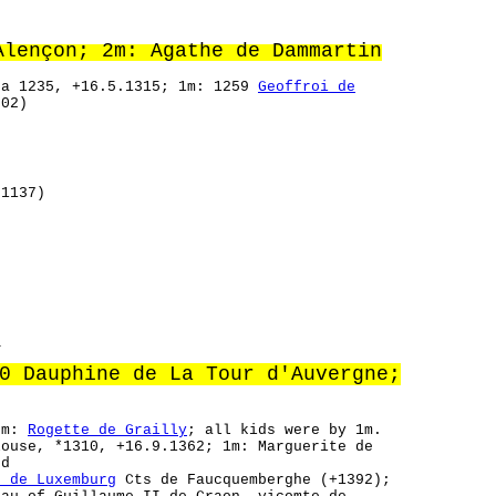
lençon; 2m: Agathe de Dammartin
ca 1235, +16.5.1315; 1m: 1259
Geoffroi de
02)
1137)
_
0 Dauphine de La Tour d'Auvergne;
 2m:
Rogette de Grailly
; all kids were by 1m.
ouse, *1310, +16.9.1362; 1m: Marguerite de
rd
e de Luxemburg
Cts de Faucquemberghe (+1392);