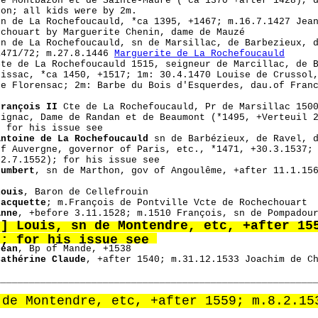
de Montbazon et de Sainte-Maure (*ca 1370 +after 1428), 
zon; all kids were by 2m.
n de La Rochefoucauld, *ca 1395, +1467; m.16.7.1427 Jean
echouart by Marguerite Chenin, dame de Mauzé
n de La Rochefoucauld, sn de Marsillac, de Barbezieux, d
1471/72; m.27.8.1446
Marguerite de La Rochefoucauld
te de La Rochefoucauld 1515, seigneur de Marcillac, de B
oissac, *ca 1450, +1517; 1m: 30.4.1470 Louise de Crussol
de Florensac; 2m: Barbe du Bois d'Esquerdes, dau.of Fran
François II
Cte de La Rochefoucauld, Pr de Marsillac 1500
lignac, Dame de Randan et de Beaumont (*1495, +Verteuil 
; for his issue see
Antoine de La Rochefoucauld
sn de Barbézieux, de Ravel, d
of Auvergne, governor of Paris, etc., *1471, +30.3.1537;
+2.7.1552); for his issue see
Humbert
, sn de Marthon, gov of Angoulême, +after 11.1.15
Louis
, Baron de Cellefrouin
Jacquette
; m.François de Pontville Vcte de Rochechouart
Anne
, +before 3.11.1528; m.1510 François, sn de Pompadou
.] Louis, sn de Montendre, etc, +after 15
r; for his issue see
Jean
, Bp of Mande, +1538
Cathérine Claude
, +after 1540; m.31.12.1533 Joachim de C
________________________________________________________
 de Montendre, etc, +after 1559; m.8.2.15