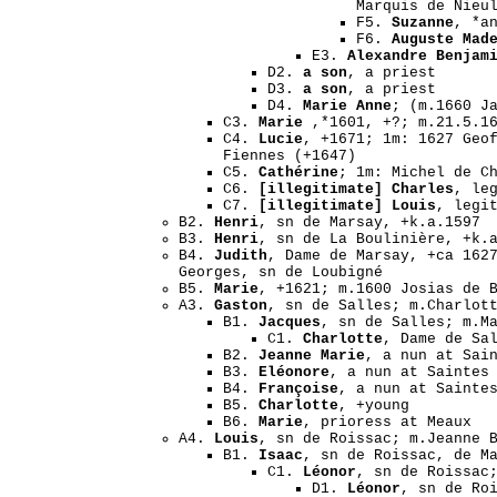
Marquis de Nieu
F5.
Suzanne
, *a
F6.
Auguste Mad
E3.
Alexandre Benjam
D2.
a son
, a priest
D3.
a son
, a priest
D4.
Marie Anne
; (m.1660 J
C3.
Marie
,*1601, +?; m.21.5.1
C4.
Lucie
, +1671; 1m: 1627 Geo
Fiennes (+1647)
C5.
Cathérine
; 1m: Michel de C
C6.
[illegitimate] Charles
, le
C7.
[illegitimate] Louis
, legi
B2.
Henri
, sn de Marsay, +k.a.1597
B3.
Henri
, sn de La Boulinière, +k.
B4.
Judith
, Dame de Marsay, +ca 162
Georges, sn de Loubigné
B5.
Marie
, +1621; m.1600 Josias de 
A3.
Gaston
, sn de Salles; m.Charlot
B1.
Jacques
, sn de Salles; m.M
C1.
Charlotte
, Dame de Sa
B2.
Jeanne Marie
, a nun at Sai
B3.
Eléonore
, a nun at Saintes
B4.
Françoise
, a nun at Sainte
B5.
Charlotte
, +young
B6.
Marie
, prioress at Meaux
A4.
Louis
, sn de Roissac; m.Jeanne 
B1.
Isaac
, sn de Roissac, de M
C1.
Léonor
, sn de Roissac
D1.
Léonor
, sn de Ro