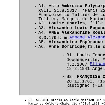
A1.
Vcte
Ambroise Polycar
XVIII 31.8.1817, *Paris 2
Françoise Le Tellier de L
Tellier, Marquis de Montm
A2.
Louise Charles
,
fille
A3.
Alexandre Louis Eugen
A4.
ANNE Alexandrine Rosa
Armand Alexan
8.3.1794; m.
A5.
Alexandrine Espérance
A6.
Anne Dominique
,
fille 
B1.
Louis Fran
Doudeauville, 
Elisa
4.2.1807
18.8.1841 Angé
B2.
FRANÇOISE 
20.12.1781, +1
Rastignac (+La
C1.
AUGUSTE Stanislas Marie Mathieu
3rd D
Marie de Colbert-Chabanais (*28.4.1833 +