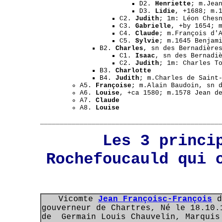
D2.
Henriette
; m.Jea
D3.
Lidie
, +1688; m.
C2.
Judith
; 1m: Léon Ches
C3.
Gabrielle
, +by 1654; 
C4.
Claude
; m.François d'
C5.
Sylvie
; m.1645 Benjam
B2.
Charles
, sn des Bernadière
C1.
Isaac
, sn des Bernadi
C2.
Judith
; 1m: Charles T
B3.
Charlotte
B4.
Judith
; m.Charles de Saint
A5.
Françoise
; m.Alain Baudoin, sn 
A6.
Louise
, +ca 1580; m.1578 Jean d
A7.
Claude
A8.
Louise
_____________________________________________
Les 3 princi
Rochefoucauld qui 
Vicomte
Jean Françoisc-François
d
gouverneur de Chartres, Né le 18.10.
de Germain Louis Chauvelin, Marquis