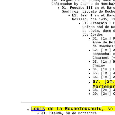
2m: Marguerite de Craon, Dame 
Châteaudun by Jeanne de Montba
D1.
Foucaud III
sn et Baro
Geoffroi, vicomte de Roch
E1.
Jean I
sn et Baro
Roissac, *ca 1435, +
F1.
François I
C
Coiron and de R
de Lévis, dame 
des-Cerdes
G1.
[1m.]
Anne de Po
de Chambes
G2.
[1m.]
seneschal 
Chaumont (
G3. [1m.]
Chazay
G4. [1m.]
G5. [1m.]
G6. [1m.]
G7.
[2m
Morteme
G8. [2m.]
G9. [2m.]
_____________________________________________
Louis
de La Rochefoucauld
, sn
A1.
Claude
, sn de Montendre