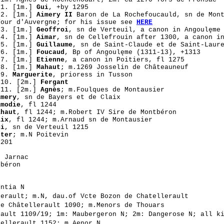
I1. [1m.]
Gui
, +by 1295
I2.
[1m.]
Aimery II
Baron de La Rochefoucauld, sn de Mont
Tour d'Auvergne; for his issue see
HERE
I3. [1m.]
Geoffroi
, sn de Verteuil, a canon in Angoulęme
I4. [1m.]
Aimar
, sn de Cellefrouin after 1300, a canon i
I5. [1m.]
Guillaume
, sn de Saint-Claude et de Saint-Laur
I6. [1m.]
Foucaud
, Bp of Angoulęme (1311-13), +1313
I7. [1m.]
Etienne
, a canon in Poitiers, fl 1275
I8. [1m.]
Mahaut
; m.1269 Josselin de Châteauneuf
I9.
Marguerite
, prioress in Tusson
I10. [2m.]
Fergant
I11. [2m.]
Agnès
; m.Foulques de Montausier
imery
, sn de Bayers et de Claix
lmodie
, fl 1244
ahaut
, fl 1244; m.Robert IV Sire de Montbéron
lix
, fl 1244; m.Arnaud sn de Montausier
oi
, sn de Verteuil 1215
hter
; m.N Poitevin
1201
e Jarnac
tbéron
untia N
lerault; m.N, dau.of Vcte Bozon de Chatellerault
e Châtellerault 1090; m.Menors de Thouars
ault 1109/19; 1m: Maubergeron N; 2m: Dangerose N; all k
ellerault 1152; m.Aenor N