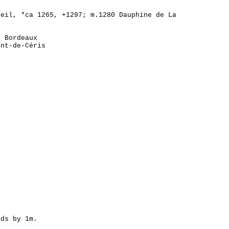
eil, *ca 1265, +1297; m.1280 Dauphine de La
n Bordeaux
ent-de-Céris
ids by 1m.