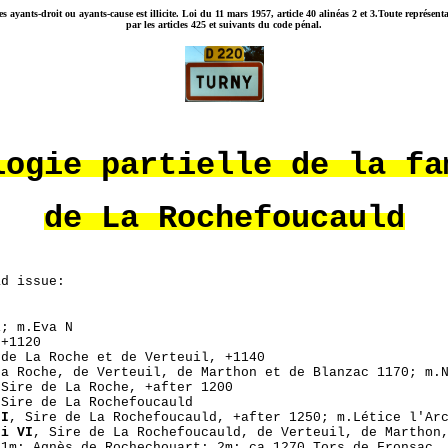
ses ayants-droit ou ayants-cause est illicite. Loi du 11 mars 1957, article 40 alinéas 2 et 3.Toute représ
par les articles 425 et suivants du code pénal.
logie partielle de la f
de La Rochefoucauld
ad issue:
1; m.Eva N
 +1120
 de La Roche et de Verteuil, +1140
La Roche, de Verteuil, de Marthon et de Blanzac 1170; m.
 Sire de La Roche, +after 1200
 Sire de La Rochefoucauld
 I
, Sire de La Rochefoucauld, +after 1250; m.Létice l'Ar
ui VI
, Sire de La Rochefoucauld, de Verteuil, de Marthon
 1m: Agnès de Rochechouart; 2m: ca 1270 Tors de Fronsac