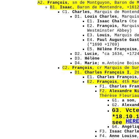
A2.
François
, sn de Montguyon, Baron de 
B1.
Isaac
, Baron de Montendre, +161
C1.
Charles
, Marquis de Monten
D1.
Louis Charles
, Marqui
E1.
Isaac Chalrs
Cte 
E2.
François
, Marqui
Westminster Abbey)
E3.
Louis
, Marquis d
E4.
Paul Auguste Gas
(*1690 +1769)
E5.
Hélène Françoise
D2.
Lucie
, *ca 1634, +172
D3.
Hélène
D4.
Marie
; m.Antoine Bois
C2.
François
, cr Marquis de Su
D1.
Charles François I
, 2
E1.
Charles François
E2.
François
, 4th Ma
F1.
Charles Fra
F2.
Alexandre N
Thérèse Fleuria
G1.
a son
,
G2.
Alexan
G3.
Vct
*18.10.
HER
see
G4.
Angéli
F3.
Isaac Charl
F4.
Anne Louise