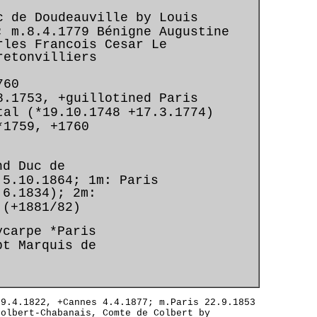
c de Doudeauville by Louis
; m.8.4.1779 Bénigne Augustine
rles Francois Cesar Le
retonvilliers
760
8.1753, +guillotined Paris
al (*19.10.1748 +17.3.1774)
1759, +1760
nd Duc de
 5.10.1864; 1m: Paris
6.1834); 2m:
 (+1881/82)
ycarpe *Paris
pt Marquis de
9.4.1822, +Cannes 4.4.1877; m.Paris 22.9.1853
Colbert-Chabanais, Comte de Colbert by