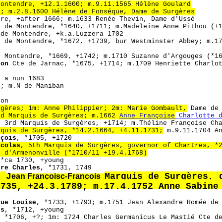
Montendre, +12.1.1600; m.9.11.1565 Hélène Goulard
2; m.2.8.1600 Hélène de Fonséque, Dame de Surgères
dre, +after 1666; m.1633 Renée Thevin, Dame d'Ussé
s de Montendre, *1640, +1711; m.Madeleine Anne Pithou (+
de Montendre, +k.a.Luzzera 1702
s de Montendre, *1672, +1739, bur Westminster Abbey; m.1
e Montendre, *1669, +1742; m.1710 Suzanne d'Argouges (*1
ton
Cte de Jarnac, *1675, +1714; m.1709 Henriette Charlot
, a nun 1683
4; m.N de Maniban
son
rgères; 1m: Anne Philippier; 2m: Marie Gombault,
Dame de 
nd Marquis de Surgères; m.1662
Anne Françoise
Charlotte d
, 3rd Marquis de Surgères, +1714; m.Théline Françoise Ch
rquis de Surgères, *14.2.1664, +4.11.1731;
m.9.11.1704 An
nçois
, *1705, +1720
icolas
, 5th Marquis de Surgères, governor of Chartres, *
u d'Armenonville (*1710/11 +19.4.1768)
 *ca 1730, +young
dre Charles
, *1731, 1749
e
J
Marquis de Surgères, 
ean Françoisc-François
1735, +24.3.1789; m.17.4.1752 Anne Sabine
E
que Louise
, *1733, +1793; m.1751 Jean Alexandre Romée de
es
, *1712, +young
, *1706, +?; 1m: 1724 Charles Germanicus Le Mastié Cte d