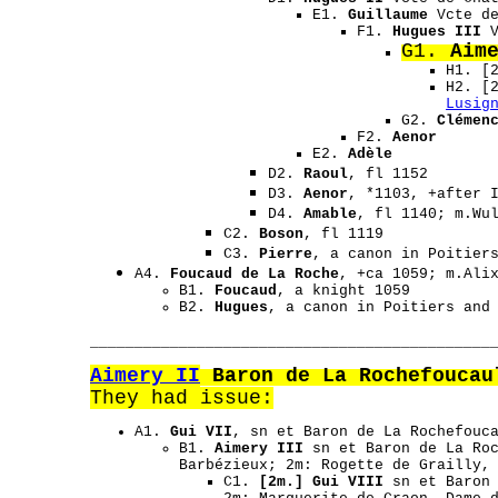
E1.
Guillaume
Vcte de
F1.
Hugues III
V
G1.
Aim
H1. [
H2.
[
Lusig
G2.
Clémen
F2.
Aenor
E2.
Adèle
D2.
Raoul
, fl 1152
D3.
Aenor
, *1103, +after 
D4.
Amable
, fl 1140; m.Wu
C2.
Boson
, fl 1119
C3.
Pierre
, a canon in Poitier
A4.
Foucaud de La Roche
, +ca 1059; m.Ali
B1.
Foucaud
, a knight 1059
B2.
Hugues
, a canon in Poitiers and
_____________________________________________
Aimery II
Baron de La Rochefoucau
They had issue:
A1.
Gui VII
, sn et Baron de La Rochefouc
B1.
Aimery III
sn et Baron de La Roc
Barbézieux; 2m: Rogette de Grailly,
C1.
[2m.] Gui VIII
sn et Baron 