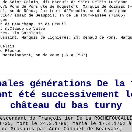
n de Saint-Gelais, dit Marquis de Saint-Gelais-Lusignan
1675 Pons de Pons Cte de Roquefort, Marquis de Roissac (
nel, sn de Réaux; 2m: Louis d'Escodla, sn de Saussignac
m.1647 Isaac de Beaupoil, sn de La Tour-Passée (+1665)
Ages
in de Beauchamp, sn de Breuil
s; m.Claude de Valée
ères, +in Catalonia
oussaint, Marquis de Lignières; 2m: Renaud de Pons, Marq
-Gelais
de Fleurac
e Montalambert, sn de Vaux (+k.a.1587)
________________________________________________________
pales générations De la 
ont été successivement l
château du bas turny
escendant de François 1er De La ROCHEFOUCAU
1735, mort le 24.3.1789; marié le 17.4.1752 à
 de Grosbois par Anne Cahouët de Beauvais;