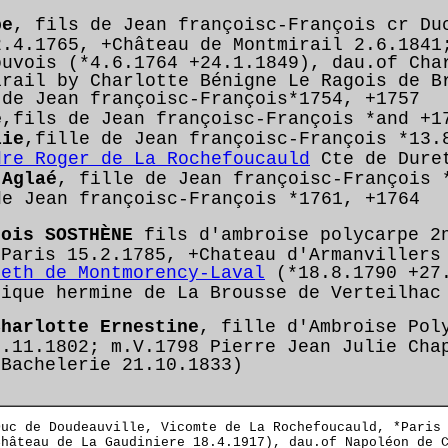
pe
, fils de Jean françoisc-François cr Du
2.4.1765, +Château de Montmirail 2.6.1841
ouvois (*4.6.1764 +24.1.1849), dau.of Cha
irail by Charlotte Bénigne Le Ragois de B
 de Jean françoisc-François
*1754, +1757
e
,
fils de Jean françoisc-François
*and +1
lie
,
fille de Jean françoisc-François
*13.
dre Roger de La Rochefoucauld
Cte de Duret
 Aglaé
,
fille de Jean françoisc-François
*
de Jean françoisc-François
*1761, +1764
çois SOSTHÈNE
fils d'ambroise polycarpe 2
*Paris 15.2.1785, +Chateau d'Armanvillers
beth de Montmorency-Laval
(*18.8.1790 +27.
lique hermine de La Brousse de Verteilhac
Charlotte Ernestine
, fille d'Ambroise Pol
5.11.1802; m.V.1798 Pierre Jean Julie Cha
 Bachelerie 21.10.1833)
uc de Doudeauville, Vicomte de La Rochefoucauld, *Paris 
Château de La Gaudiniere 18.4.1917), dau.of Napoléon de 