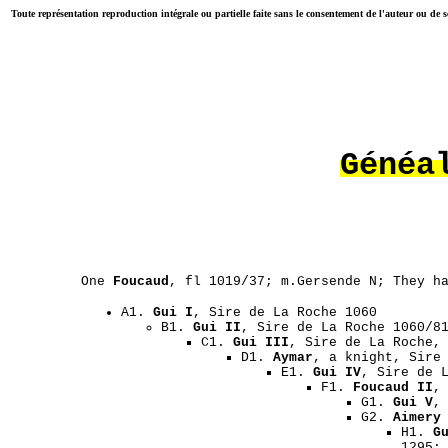
Toute représentation reproduction intégrale ou partielle faite sans le consentement de l'auteur ou de 
Généa
One
Foucaud
, fl 1019/37; m.Gersende N; They h
A1.
Gui I
, Sire de La Roche 1060
B1.
Gui II
, Sire de La Roche 1060/8
C1.
Gui III
, Sire de La Roche,
D1.
Aymar
, a knight, Sire
E1.
Gui IV
, Sire de 
F1.
Foucaud II
,
G1.
Gui V
,
G2.
Aimery
H1.
G
1295;